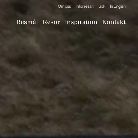
Om oss
Inför resan
Sök
In English
Resmål
Resor
Inspiration
Kontakt