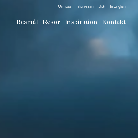
Om oss
Inför resan
Sök
In English
Resmål
Resor
Inspiration
Kontakt