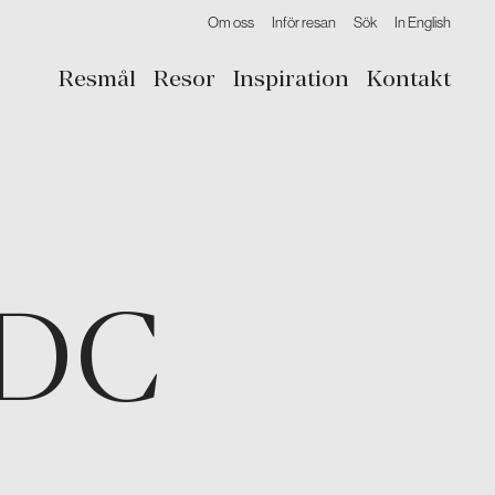
Om oss
Inför resan
Sök
In English
Resmål
Resor
Inspiration
Kontakt
DC