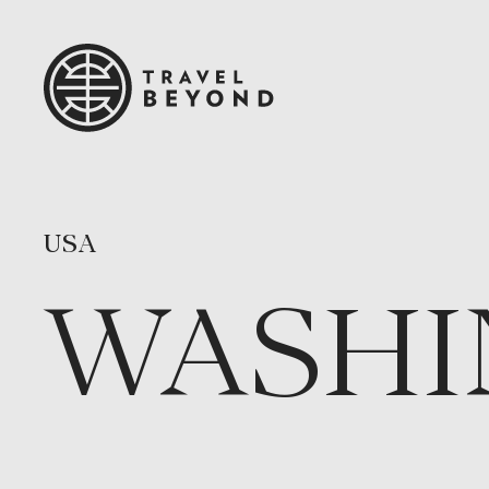
USA
WASHI