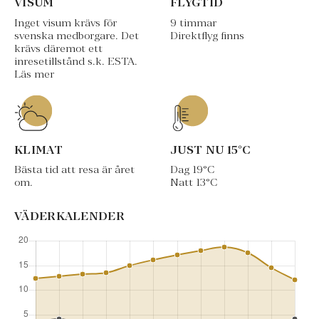
VISUM
FLYGTID
Inget visum krävs för
9 timmar
svenska medborgare. Det
Direktflyg finns
krävs däremot ett
inresetillstånd s.k. ESTA.
Läs mer
KLIMAT
JUST NU
15
°C
Bästa tid att resa är året
Dag
19
°C
om.
Natt
13
°C
VÄDERKALENDER