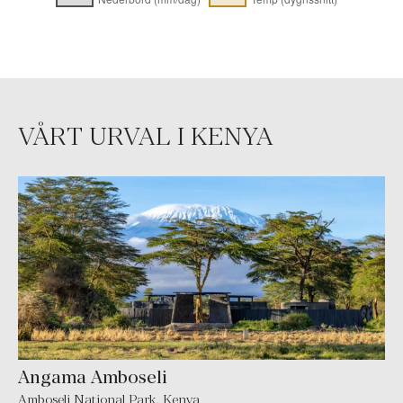
VÅRT URVAL I KENYA
Angama Amboseli
Amboseli National Park, Kenya