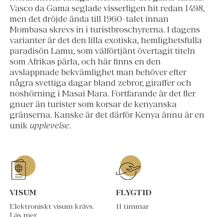
Vasco da Gama seglade visserligen hit redan 1498,
men det dröjde ända till 1960-talet innan
Mombasa skrevs in i turistbroschyrerna. I dagens
varianter är det den lilla exotiska, hemlighetsfulla
paradisön Lamu, som välförtjänt övertagit titeln
som Afrikas pärla, och här finns en den
avslappnade bekvämlighet man behöver efter
några svettiga dagar bland zebror, giraffer och
noshörning i Masai Mara. Fortfarande är det fler
gnuer än turister som korsar de kenyanska
gränserna. Kanske är det därför Kenya ännu är en
unik
upplevelse.
VISUM
FLYGTID
Elektroniskt visum krävs.
11 timmar
Läs mer