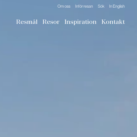
Om oss
Inför resan
Sök
In English
Resmål
Resor
Inspiration
Kontakt