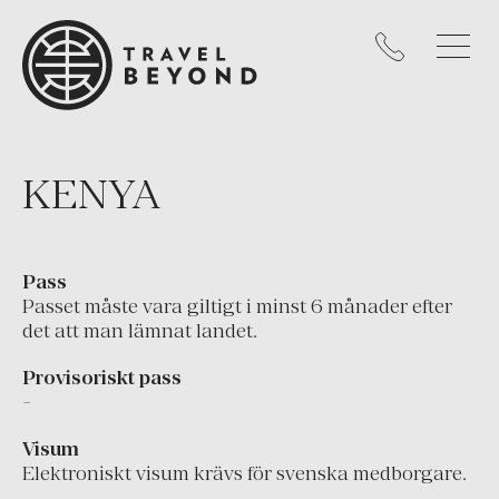
Kanada
Mexiko
Nicaragua
Panama
Peru
KENYA
Uruguay
USA
Pass
KARIBIEN
Passet måste vara giltigt i minst 6 månader efter
det att man lämnat landet.
Västindien
Provisoriskt pass
EUROPA
-
Cypern
Visum
England
Elektroniskt visum krävs för svenska medborgare.
Frankrike