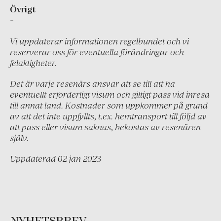
Övrigt
Grekland
-
Irland
Vi uppdaterar informationen regelbundet och vi
Island
reserverar oss för eventuella förändringar och
felaktigheter.
Italien
Montenegro
Det är varje resenärs ansvar att se till att ha
eventuellt erforderligt visum och giltigt pass vid inresa
Nederländerna
till annat land. Kostnader som uppkommer på grund
Portugal
av att det inte uppfyllts, t.ex. hemtransport till följd av
att pass eller visum saknas, bekostas av resenären
Schweiz
själv.
Skandinavien
Uppdaterad 02 jan 2023
Spanien
Turkiet
Österrike
NYHETSBREV