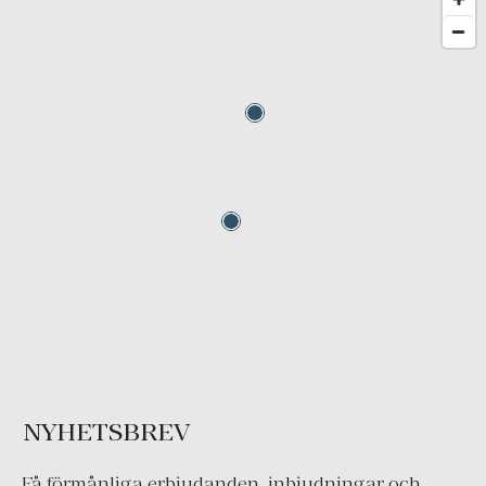
NYHETSBREV
Få förmånliga erbjudanden, inbjudningar och