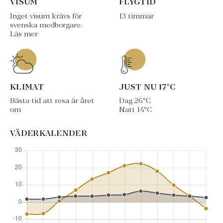
VISUM
FLYGTID
Inget visum krävs för
13 timmar
svenska medborgare.
Läs mer
KLIMAT
JUST NU
17
°C
Bästa tid att resa är året
Dag
26
°C
om
Natt
14
°C
VÄDERKALENDER