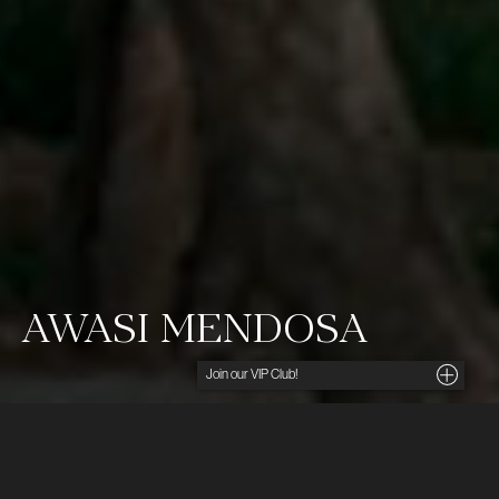
AWASI MENDOSA
Noga utvalda insikter, unika tips och förmånliga
erbjudanden direkt i din inkorg. För dig som söker
det lilla extra.
Ditt namn
Awasi Mendosa är en upplevelse för mat- och
vinälskare, omgivet av mer än tjugofem vingårdar