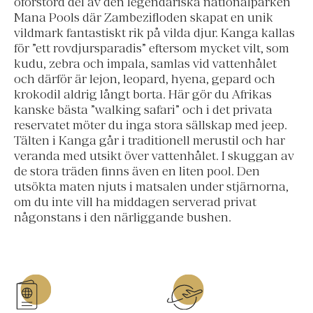
oförstörd del av den legendariska nationalparken
Mana Pools där Zambezifloden skapat en unik
vildmark fantastiskt rik på vilda djur. Kanga kallas
för ”ett rovdjursparadis” eftersom mycket vilt, som
kudu, zebra och impala, samlas vid vattenhålet
och därför är lejon, leopard, hyena, gepard och
krokodil aldrig långt borta. Här gör du Afrikas
kanske bästa ”walking safari” och i det privata
reservatet möter du inga stora sällskap med jeep.
Tälten i Kanga går i traditionell merustil och har
veranda med utsikt över vattenhålet. I skuggan av
de stora träden finns även en liten pool. Den
utsökta maten njuts i matsalen under stjärnorna,
om du inte vill ha middagen serverad privat
någonstans i den närliggande bushen.