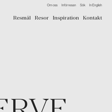
Om oss
Inför resan
Sök
In English
Resmål
Resor
Inspiration
Kontakt
ERVE