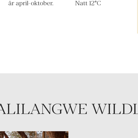
är april-oktober.
Natt
12
°C
MALILANGWE WILD