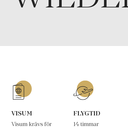
VISUM
FLYGTID
Visum krävs för
14 timmar