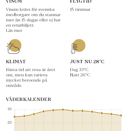
VISUM
FLYGTID
Visum krävs för svenska
15 timmar
medborgare om du stannar
mer än 15 dagar eller ej har
en returbiljett.
Läs mer
KLIMAT
JUST NU
28
°C
Bästa tid att resa är året
Dag
33
°C
om, men kan variera
Natt
26
°C
mycket beroende på
område.
VÄDERKALENDER