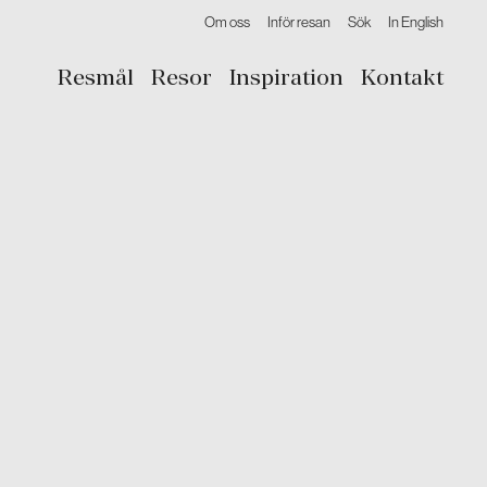
Om oss
Inför resan
Sök
In English
Resmål
Resor
Inspiration
Kontakt