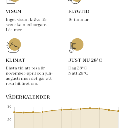
VISUM
FLYGTID
Inget visum krävs för
16 timmar
svenska medborgare.
Läs mer
KLIMAT
JUST NU
28
°C
Bästa tid att resa är
Dag
28
°C
november-april och juli-
Natt
28
°C
augusti men det går att
resa hit året om.
VÄDERKALENDER