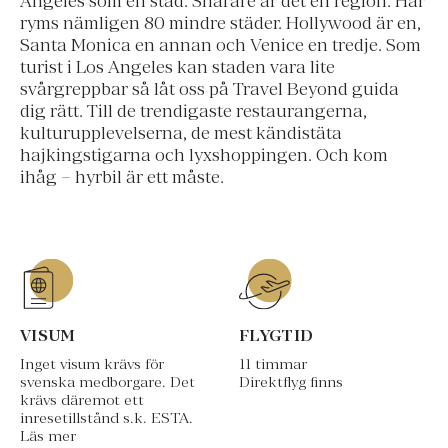
Angeles som en stad. Snarare är det en region. Här
ryms nämligen 80 mindre städer. Hollywood är en,
Santa Monica en annan och Venice en tredje. Som
turist i Los Angeles kan staden vara lite
svårgreppbar så låt oss på Travel Beyond guida
dig rätt. Till de trendigaste restaurangerna,
kulturupplevelserna, de mest kändistäta
hajkingstigarna och lyxshoppingen. Och kom
ihåg – hyrbil är ett måste.
VISUM
FLYGTID
Inget visum krävs för
11 timmar
svenska medborgare. Det
Direktflyg finns
krävs däremot ett
inresetillstånd s.k. ESTA.
Läs mer