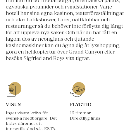
Här kan du bo i riddarborgar, orientaliska palats,
egyptiska pyramider och rymdstationer. Varje
hotell har sina egna kasinon, teaterföreställningar
och akrobatikshower, barer, nattklubbar och
restauranger så du behöver inte förflytta dig långt
för att uppleva nya saker. Och när du har fått en
lagom dos av neonglans och tjutande
kasinomaskiner kan du ägna dig åt lyxshopping,
göra en helikoptertur över Grand Canyon eller
besöka Sigfried and Roys vita tigrar.
VISUM
FLYGTID
Inget visum krävs för
16 timmar
svenska medborgare. Det
Direktflyg finns
krävs däremot ett
inresetillstånd s.k. ESTA.