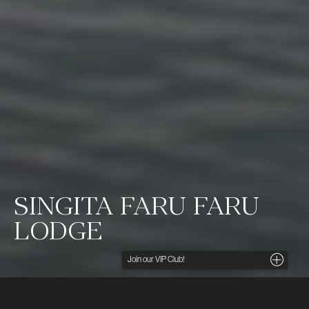
SINGITA FARU FARU
LODGE
Noga utvalda insikter, unika tips och förmånliga
erbjudanden direkt i din inkorg. För dig som söker
det lilla extra.