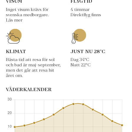
VISUM
FLYGTID
Inget visum krävs för
4 timmar
svenska medborgare.
Direktflyg finns
Läs mer
KLIMAT
JUST NU
28
°C
Bästa tid att resa för sol
Dag
34
°C
och bad är maj-september,
Natt
22
°C
men det går att resa hit
året om.
VÄDERKALENDER