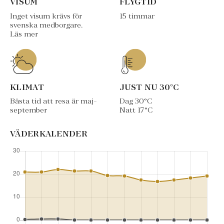
VISUM
FLYGTID
Inget visum krävs för
15 timmar
svenska medborgare.
Läs mer
KLIMAT
JUST NU
30
°C
Bästa tid att resa är maj-
Dag
30
°C
september
Natt
17
°C
VÄDERKALENDER