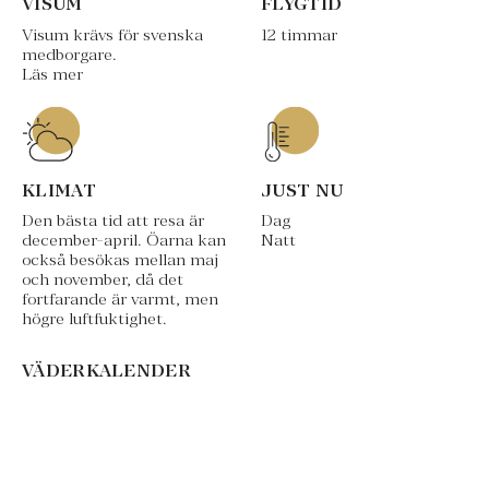
VISUM
FLYGTID
Visum krävs för svenska
12 timmar
medborgare.
Läs mer
KLIMAT
JUST NU
Den bästa tid att resa är
Dag
december-april. Öarna kan
Natt
också besökas mellan maj
och november, då det
fortfarande är varmt, men
högre luftfuktighet.
VÄDERKALENDER