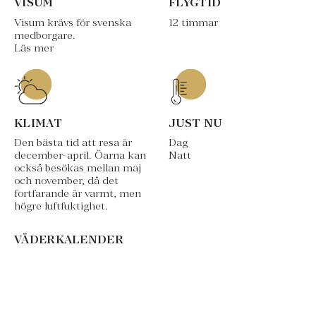
VISUM
FLYGTID
Visum krävs för svenska
12 timmar
medborgare.
Läs mer
KLIMAT
JUST NU
Den bästa tid att resa är
Dag
december-april. Öarna kan
Natt
också besökas mellan maj
och november, då det
fortfarande är varmt, men
högre luftfuktighet.
VÄDERKALENDER