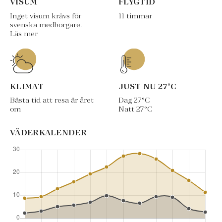
VISUM
FLYGTID
Inget visum krävs för
11 timmar
svenska medborgare.
Läs mer
KLIMAT
JUST NU
27
°C
Bästa tid att resa är året
Dag
27
°C
om
Natt
27
°C
VÄDERKALENDER