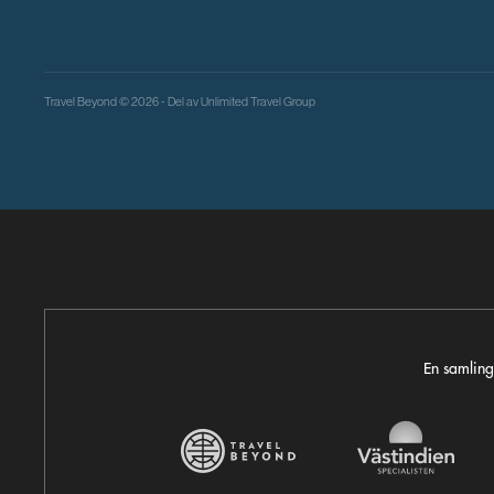
Travel Beyond © 2026 - Del av
Unlimited Travel Group
En samling