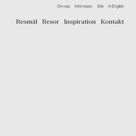
Om oss
Inför resan
Sök
In English
Resmål
Resor
Inspiration
Kontakt