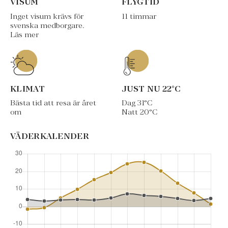
VISUM
FLYGTID
Inget visum krävs för
11 timmar
svenska medborgare.
Läs mer
KLIMAT
JUST NU
22
°C
Bästa tid att resa är året
Dag
31
°C
om
Natt
20
°C
VÄDERKALENDER