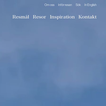
Om oss
Inför resan
Sök
In English
Resmål
Resor
Inspiration
Kontakt