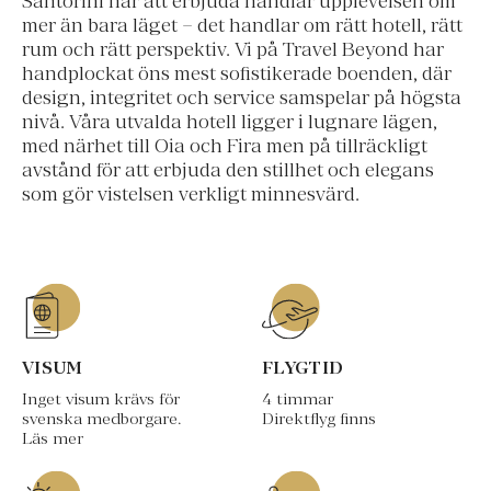
Santorini har att erbjuda handlar upplevelsen om
mer än bara läget – det handlar om rätt hotell, rätt
rum och rätt perspektiv. Vi på Travel Beyond har
handplockat öns mest sofistikerade boenden, där
design, integritet och service samspelar på högsta
nivå. Våra utvalda hotell ligger i lugnare lägen,
med närhet till Oia och Fira men på tillräckligt
avstånd för att erbjuda den stillhet och elegans
som gör vistelsen verkligt minnesvärd.
VISUM
FLYGTID
Inget visum krävs för
4 timmar
svenska medborgare.
Direktflyg finns
Läs mer