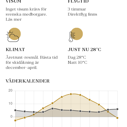
VISUM
FLYGTID
Inget visum krävs för
3 timmar
svenska medborgare.
Direktflyg finns
Läs mer
KLIMAT
JUST NU
28
°C
Åretrunt-resmål. Bästa tid
Dag
28
°C
för skidåkning är
Natt
10
°C
december–april.
VÄDERKALENDER