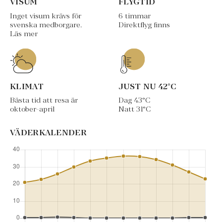
VISUM
FLYGTID
Inget visum krävs för
6 timmar
svenska medborgare.
Direktflyg finns
Läs mer
KLIMAT
JUST NU
42
°C
Bästa tid att resa är
Dag
43
°C
oktober-april
Natt
31
°C
VÄDERKALENDER