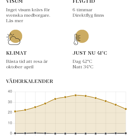
VISUM
FLYGTID
Inget visum krävs för
6 timmar
svenska medborgare.
Direktflyg finns
Läs mer
KLIMAT
JUST NU
41
°C
Bästa tid att resa är
Dag
42
°C
oktober-april
Natt
34
°C
VÄDERKALENDER