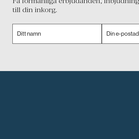
Få förmånliga erbjudanden, inbjudninga
till din inkorg.