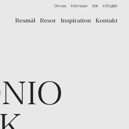
Om oss
Inför resan
Sök
In English
Resmål
Resor
Inspiration
Kontakt
NIO
RK