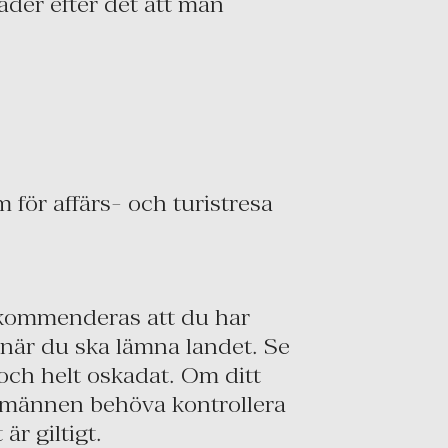
ader efter det att man
för affärs- och turistresa
ekommenderas att du har
p när du ska lämna landet. Se
k och helt oskadat. Om ditt
stemännen behöva kontrollera
är giltigt.