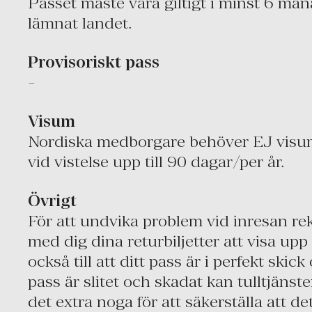
Passet måste vara giltigt i minst 6 mån
lämnat landet.
Provisoriskt pass
-
Visum
Nordiska medborgare behöver EJ visum 
vid vistelse upp till 90 dagar/per år.
Övrigt
För att undvika problem vid inresan r
med dig dina returbiljetter att visa up
också till att ditt pass är i perfekt skic
pass är slitet och skadat kan tulltjän
det extra noga för att säkerställa att det 