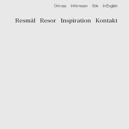
Om oss
Inför resan
Sök
In English
Resmål
Resor
Inspiration
Kontakt