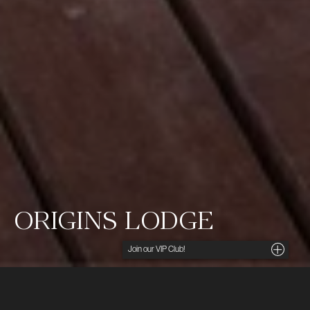
ORIGINS LODGE
Noga utvalda insikter, unika tips och förmånliga
erbjudanden direkt i din inkorg. För dig som söker
det lilla extra.
Ditt namn
I norra Costa Rica med milsvid utsikt över