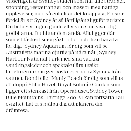
Visserligen är Sydney staden som har allt:
stränder,
shopping, restauranger och massor med häftiga
upplevelser, men så enkelt är det knappast. En stor
fördel är att Sydney är så lättillgängligt för turister.
Du behöver ingen guide eller vän som visar dig
godbitarna. Du hittar dem ändå. Allt ligger där
som ett läckert smörgåsbord och du kan bara ta
för dig. Sydney Aquarium för dig som vill se
Australiens marina djurliv på nära håll, Sydney
Harbour National Park med sina vackra
vandringsleder och spektakulära utsikt,
färjeturerna som ger bästa vyerna av Sydney från
vattnet, Bondi eller Manly Beach för dig som vill ta
ett dopp i Stilla Havet, Royal Botanic Garden som
ligger ett stenkast från Operahuset, Sydney Tower,
Blue Mountains, Taronga Zoo. Vi kan fortsätta i all
evighet. Låt oss hjälpa dig att planera din
drömresa.