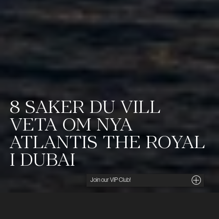
8 SAKER DU VILL
VETA OM NYA
ATLANTIS THE ROYAL
I DUBAI
Noga utvalda insikter, unika tips och förmånliga
erbjudanden direkt i din inkorg. För dig som söker
det lilla extra.
Ditt namn