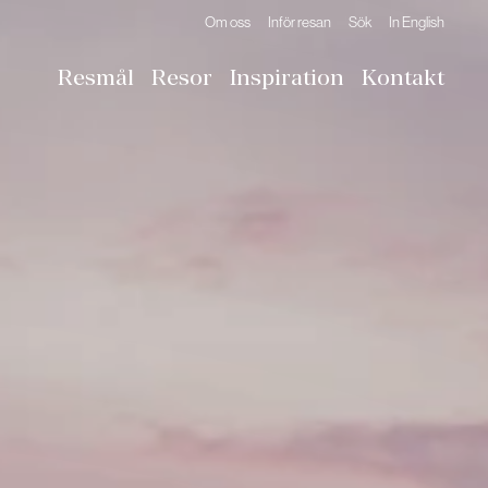
Om oss
Inför resan
Sök
In English
Resmål
Resor
Inspiration
Kontakt