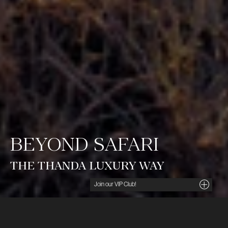
BEYOND SAFARI
THE THANDA LUXURY WAY
Noga utvalda insikter, unika tips och förmånliga
erbjudanden direkt i din inkorg. För dig som söker
det lilla extra.
Ditt namn