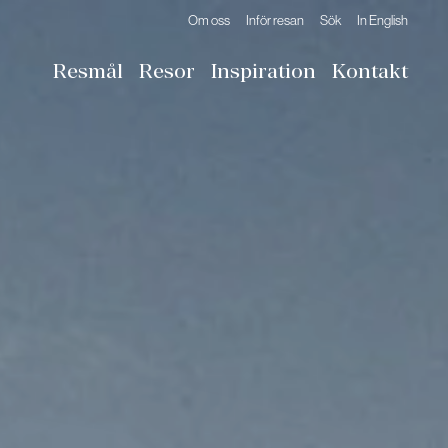
Om oss
Inför resan
Sök
In English
Resmål
Resor
Inspiration
Kontakt