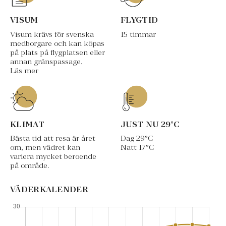
VISUM
FLYGTID
Visum krävs för svenska
15 timmar
medborgare och kan köpas
på plats på flygplatsen eller
annan gränspassage.
Läs mer
KLIMAT
JUST NU
29
°C
Bästa tid att resa är året
Dag
29
°C
om, men vädret kan
Natt
17
°C
variera mycket beroende
på område.
VÄDERKALENDER