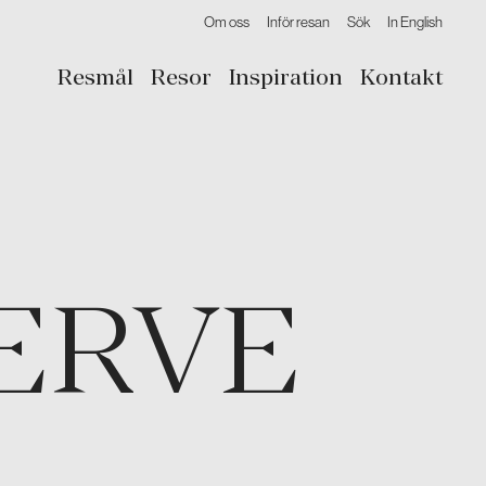
Om oss
Inför resan
Sök
In English
Resmål
Resor
Inspiration
Kontakt
ERVE