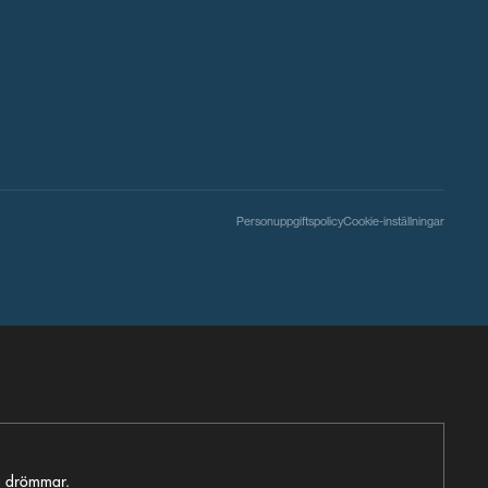
Personuppgiftspolicy
Cookie-inställningar
ga drömmar.