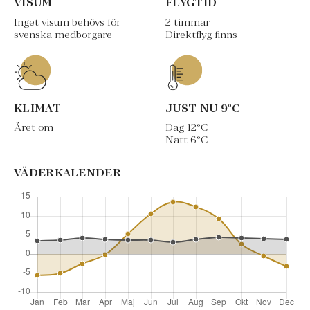
VISUM
FLYGTID
Inget visum behövs för
2 timmar
svenska medborgare
Direktflyg finns
KLIMAT
JUST NU
9
°C
Året om
Dag
12
°C
Natt
6
°C
VÄDERKALENDER