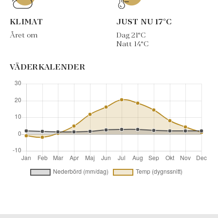
KLIMAT
JUST NU
17
°C
Året om
Dag
21
°C
Natt
14
°C
VÄDERKALENDER