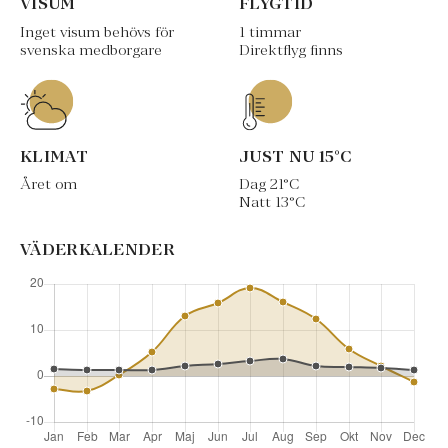
VISUM
FLYGTID
Inget visum behövs för
1 timmar
svenska medborgare
Direktflyg finns
KLIMAT
JUST NU
15
°C
Året om
Dag
21
°C
Natt
13
°C
VÄDERKALENDER