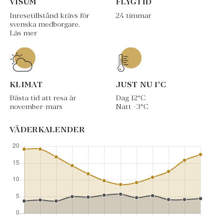
VISUM
FLYGTID
Inresetillstånd krävs för
24 timmar
svenska medborgare.
Läs mer
KLIMAT
JUST NU
1
°C
Bästa tid att resa är
Dag
12
°C
november-mars
Natt
-3
°C
VÄDERKALENDER