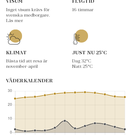
VISUM
FLYGTID
Inget visum krävs för
16 timmar
svenska medborgare.
Läs mer
KLIMAT
JUST NU
25
°C
Bästa tid att resa är
Dag
32
°C
november-april
Natt
25
°C
VÄDERKALENDER