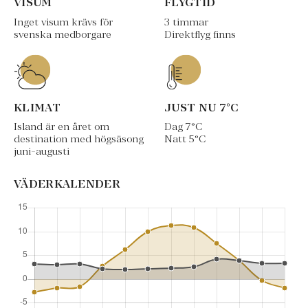
VISUM
FLYGTID
Inget visum krävs för
3 timmar
svenska medborgare
Direktflyg finns
KLIMAT
JUST NU
7
°C
Island är en året om
Dag
7
°C
destination med högsäsong
Natt
5
°C
juni-augusti
VÄDERKALENDER