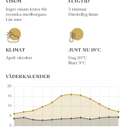
VISUM
FLYGTID
Inget visum krävs för
3 timmar
svenska medborgare.
Direktflyg finns
Läs mer
KLIMAT
JUST NU
19
°C
April-oktober
Dag
20
°C
Natt
9
°C
VÄDERKALENDER