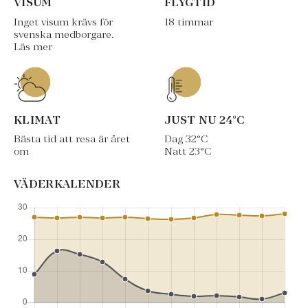
VISUM
FLYGTID
Inget visum krävs för
18 timmar
svenska medborgare.
Läs mer
KLIMAT
JUST NU
24
°C
Bästa tid att resa är året
Dag
32
°C
om
Natt
23
°C
VÄDERKALENDER