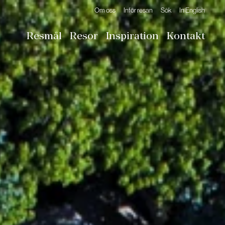
Om oss
Inför resan
Sök
In English
Resmål
Resor
Inspiration
Kontakt