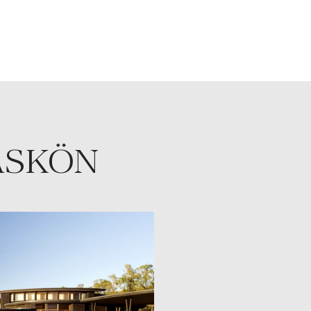
ÅSKÖN