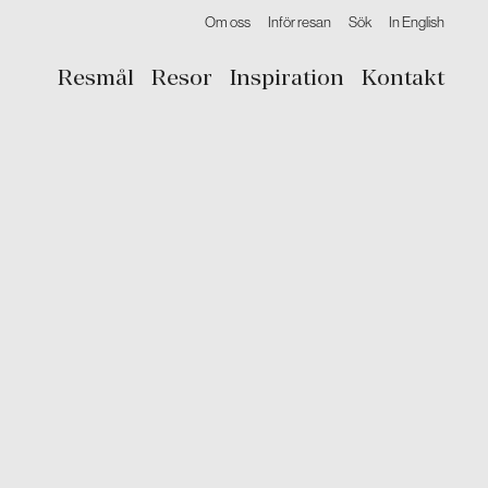
Om oss
Inför resan
Sök
In English
Resmål
Resor
Inspiration
Kontakt