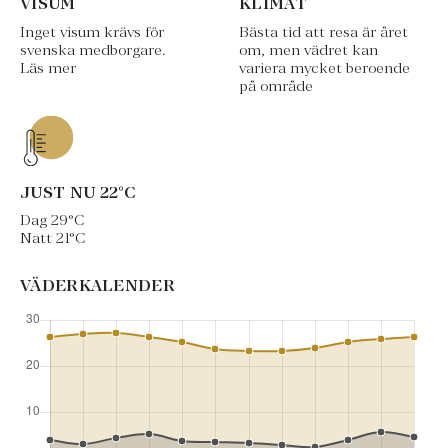
VISUM
KLIMAT
Inget visum krävs för
Bästa tid att resa är året
svenska medborgare.
om, men vädret kan
Läs mer
variera mycket beroende
på område
JUST NU
22
°C
Dag
29
°C
Natt
21
°C
VÄDERKALENDER